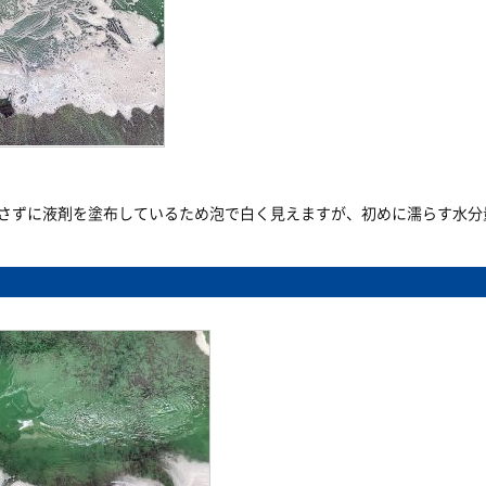
さずに液剤を塗布しているため泡で白く見えますが、初めに濡らす水分