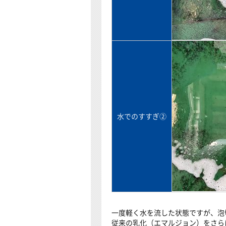
水でのすすぎ②
一度軽く水を流した状態ですが、泡
従来の乳化（エマルジョン）をさら