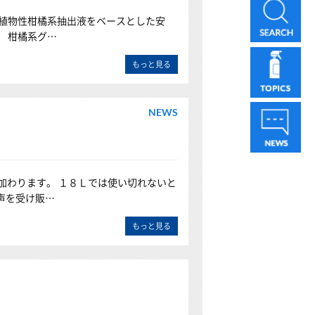
、植物性柑橘系抽出液をベースとした安
 柑橘系グ…
もっと見る
NEWS
加わります。 １８Ｌでは使い切れないと
声を受け販…
もっと見る