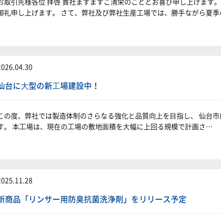
お取引先様各位 拝啓 貴社ますますご清栄のこととお喜び申し上げます
御礼申し上げます。 さて、弊社及び弊社生産工場では、勝手ながら夏季
2026.04.30
仙台に⼤型の新⼯場建設中！
この度、弊社では製造体制のさらなる強化と品質向上を⽬指し、 仙台
す。 本⼯場は、現在の⼯場の敷地⾯積を⼤幅に上回る規模で計画さ…
2025.11.28
新商品「リンサー用防臭抗菌洗浄剤」をリリース予定