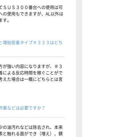
てＳＵＳ３００番台への使用は可
への使用もできますが、AL以外は
ます。
と増粘密着タイプ＃３３３はどち
方が強い内容になりますが、＃３
着による反応時間を稼ぐことがで
考えた場合は一概にどちらとは言
作業などは必要ですか？
少の油汚れなどは除去され、本来
素と触れる面ができ（増え）、錆