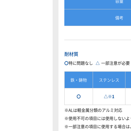
容量
備考
耐材質
〇
特に問題なし
△
一部注意が必要
鉄・鋳物
ステンレス
〇
△※1
ALは軽金属分類のアルミ対応
使用不可の項目には使用しないよ
一部注意の項目に使用する場合は