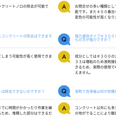
ンクリートノロの除去が可能で
お問合せの多い種類とし
能です。また４００番台
変色の可能性が高くなり
たコンクリートの除去はできます
強力速効タイプ＃３００
らの方が強力ですか？
てしまう可能性が高く使用できま
成分としては＃３００の
３３は増粘のため液剤接
きるため、実際の使用で
えません。
トは除去できないのですか？
液剤で洗浄後は何か防錆
までに時間がかかったり作業を繰
コンクリート以外にも多
るため、堆積した部分はできるだ
の地がでることにより酸