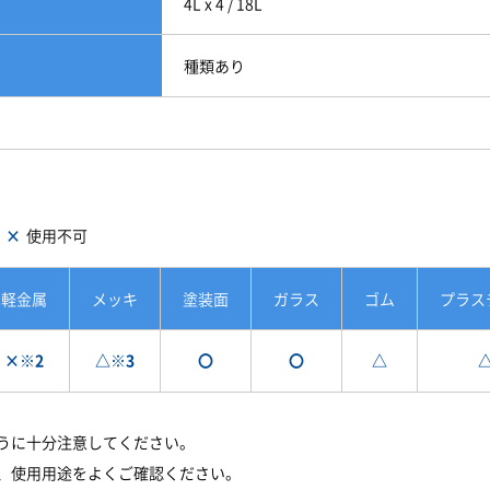
4L x 4 / 18L
種類あり
×
使用不可
軽金属
メッキ
塗装面
ガラス
ゴム
プラス
×※2
△※3
〇
〇
△
うに十分注意してください。
、使用用途をよくご確認ください。