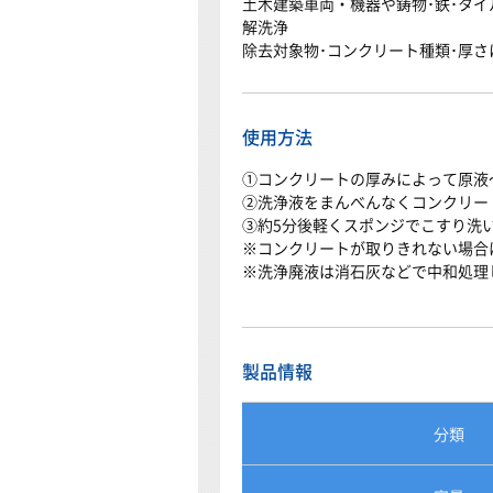
土木建築車両・機器や鋳物･鉄･タ
解洗浄
除去対象物･コンクリート種類･厚さに
使用方法
①コンクリートの厚みによって原液
②洗浄液をまんべんなくコンクリー
③約5分後軽くスポンジでこすり洗
※コンクリートが取りきれない場合
※洗浄廃液は消石灰などで中和処理
製品情報
分類