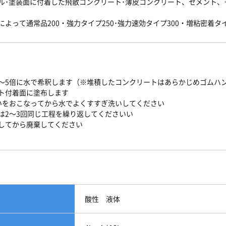
イル･塗装面に付着した飛散コンクリート･薄皮コンクリート、セメント
よって通常品200・強力タイプ250･強力速効タイプ300・増粘密着タイ
～5倍に水で希釈します（※堆積したコンクリートはあらかじめゴムハ
ト付着面に塗布します
いをおこなってから水でよくすすぎ洗いしてください
は2～3回同じ工程を繰り返してくださいい
してから廃棄してください
酸性 液体