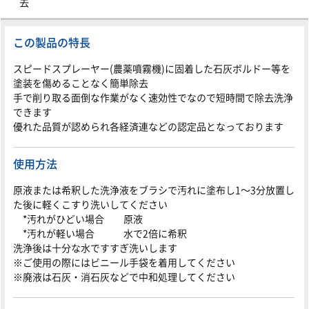
去
この製品の特長
スピードスプレーヤー(農薬噴霧機)に固着した石灰ボルドー等を
塗装を傷めることなく簡単除去
手で削り取る面倒な作業がなく速効性でなので短時間で除去洗浄
できます
優れた品質が認められ各経済連などの認定品となっております
使用方法
原液または希釈した洗浄液をブラシで汚れに塗布し1～3分放置し
た後に軽くこすり洗いしてください
*汚れがひどい場合 原液
*汚れが軽い場合 水で2倍に希釈
洗浄後は十分な水ですすぎ洗いします
※ご使用の際にはビニール手袋を着用してください
※廃液は石灰・消石灰などで中和処理してください