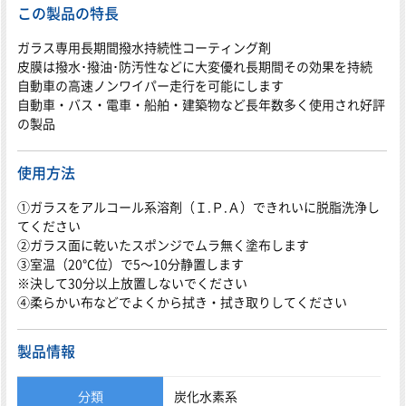
この製品の特長
ガラス専用長期間撥水持続性コーティング剤
皮膜は撥水･撥油･防汚性などに大変優れ長期間その効果を持続
自動車の高速ノンワイパー走行を可能にします
自動車・バス・電車・船舶・建築物など長年数多く使用され好評
の製品
使用方法
①ガラスをアルコール系溶剤（Ｉ.Ｐ.Ａ）できれいに脱脂洗浄し
てください
②ガラス面に乾いたスポンジでムラ無く塗布します
③室温（20℃位）で5～10分静置します
※決して30分以上放置しないでください
④柔らかい布などでよくから拭き・拭き取りしてください
製品情報
分類
炭化水素系