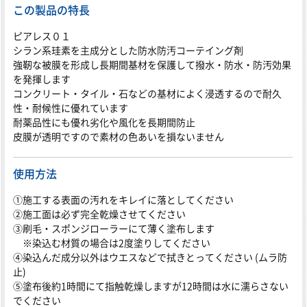
この製品の特長
ピアレス０１
シラン系珪素を主成分とした防水防汚コーテイング剤
強靭な被膜を形成し長期間基材を保護して撥水・防水・防汚効果
を発揮します
コンクリート・タイル・石などの基材によく浸透するので耐久
性・耐候性に優れています
耐薬品性にも優れ劣化や風化を長期間防止
皮膜が透明ですので素材の色あいを損ないません
使用方法
①施工する表面の汚れをキレイに落としてください
②施工面は必ず完全乾燥させてください
③刷毛・スポンジローラーにて薄く塗布します
※染込む材質の場合は2度塗りしてください
④染込んだ成分以外はウエスなどで拭きとってください (ムラ防
止)
⑤塗布後約1時間にて指触乾燥しますが12時間は水に濡らさない
でください