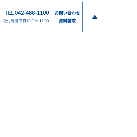
TEL 042-488-1100
お問い合わせ
資料請求
受付時間 平日10:00～17:00
販売 東京都調布市布田2-9-6 / TEL 042-488-1100
製造 宮城県仙台市宮城野区岩切3-1-31 / TEL 022-255-9311
会社情報
製品情報
使用事例