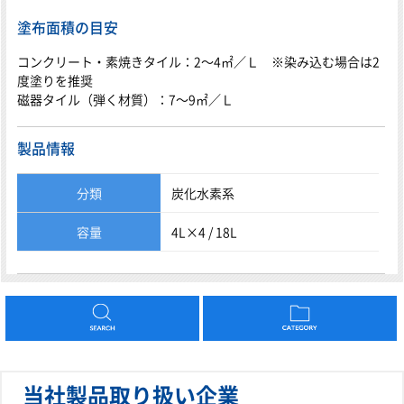
塗布面積の目安
コンクリート・素焼きタイル：2～4㎡／Ｌ ※染み込む場合は2
度塗りを推奨
磁器タイル（弾く材質）：7～9㎡／Ｌ
製品情報
分類
炭化水素系
容量
4L×4 / 18L
当社製品取り扱い企業