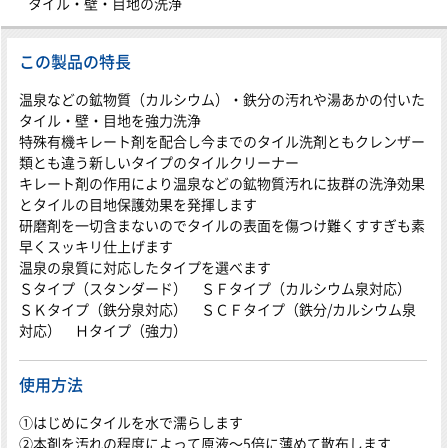
タイル・壁・目地の洗浄
この製品の特長
温泉などの鉱物質（カルシウム）・鉄分の汚れや湯あかの付いた
タイル・壁・目地を強力洗浄
特殊有機キレート剤を配合し今までのタイル洗剤ともクレンザー
類とも違う新しいタイプのタイルクリーナー
キレート剤の作用により温泉などの鉱物質汚れに抜群の洗浄効果
とタイルの目地保護効果を発揮します
研磨剤を一切含まないのでタイルの表面を傷つけ難くすすぎも素
早くスッキリ仕上げます
温泉の泉質に対応したタイプを選べます
Ｓタイプ（スタンダード） ＳＦタイプ（カルシウム泉対応）
ＳＫタイプ（鉄分泉対応） ＳＣＦタイプ（鉄分/カルシウム泉
対応） Ｈタイプ（強力）
使用方法
①はじめにタイルを水で濡らします
②本剤を汚れの程度によって原液～5倍に薄めて散布します