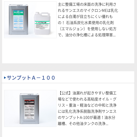
主に整備工場の床面の洗浄に利用さ
れるサンエスのマイクロンMEは乳化
による白濁が目立ちにくい優れも
の！ 石油系炭化水素使用の乳化剤
（エマルジョン）を使用しない処方
で、油分の浄化槽による処理障害...
サンプットＡ－１００
【公式】油漏れが起きやすい整備工
場などで使われる高粘度オイル・グ
リス・重油・軽油などの中和と洗浄
には乳化洗浄系脱脂洗浄剤サンエス
のサンプットA-100が最適！油水分
離槽、その他油タンクの洗浄...